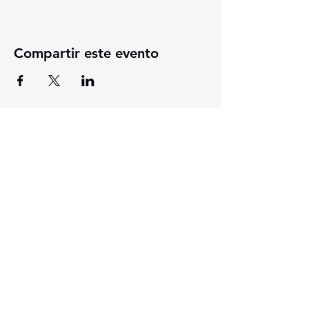
Compartir este evento
201 E Main Street, Ste 202
Washington, Indiana 47501
812-254-1500