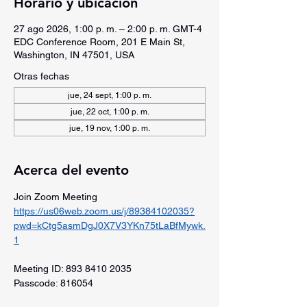
Horario y ubicación
27 ago 2026, 1:00 p. m. – 2:00 p. m. GMT-4
EDC Conference Room, 201 E Main St,
Washington, IN 47501, USA
Otras fechas
jue, 24 sept, 1:00 p. m.
jue, 22 oct, 1:00 p. m.
jue, 19 nov, 1:00 p. m.
Acerca del evento
Join Zoom Meeting
https://us06web.zoom.us/j/89384102035?
pwd=kCtg5asmDgJ0X7V3YKn75tLaBfMywk.
1
Meeting ID: 893 8410 2035
Passcode: 816054